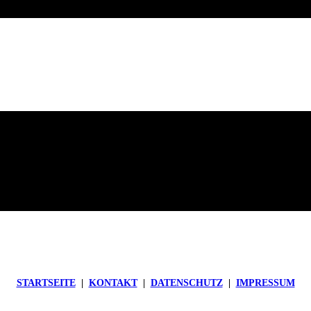
STARTSEITE
|
KONTAKT
|
DATEN­SCHUTZ
|
IMPRESSUM